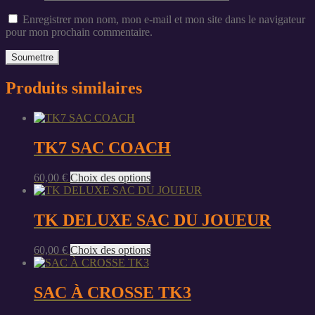
Enregistrer mon nom, mon e-mail et mon site dans le navigateur
pour mon prochain commentaire.
Produits similaires
TK7 SAC COACH
Ce
60,00
€
Choix des options
produit
a
plusieurs
TK DELUXE SAC DU JOUEUR
variations.
Les
Ce
60,00
€
Choix des options
options
produit
peuvent
a
être
plusieurs
SAC À CROSSE TK3
choisies
variations.
sur
Les