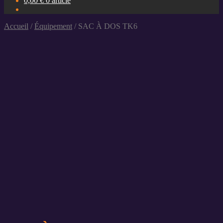
0,00
€
0 article
Accueil
/
Équipement
/
SAC À DOS TK6