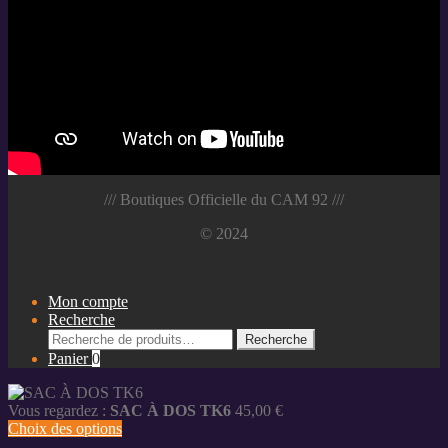
/// Boutiques Officielle du CAM 92 ///
© 2024
Mon compte
Recherche
Recherche
Recherche
pour :
Panier
0
Vous regardez :
SAC À DOS TK6
45,00
€
Choix des options