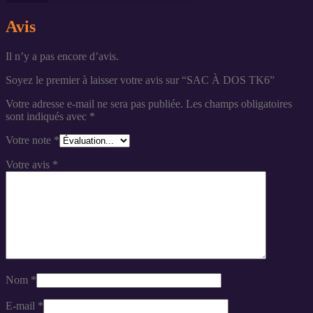
Avis
Il n’y a pas encore d’avis.
Soyez le premier à laisser votre avis sur “SAC À DOS TK6”
Votre adresse e-mail ne sera pas publiée.
Les champs obligatoires
sont indiqués avec
*
Votre note
*
Votre avis
*
Nom
*
E-mail
*