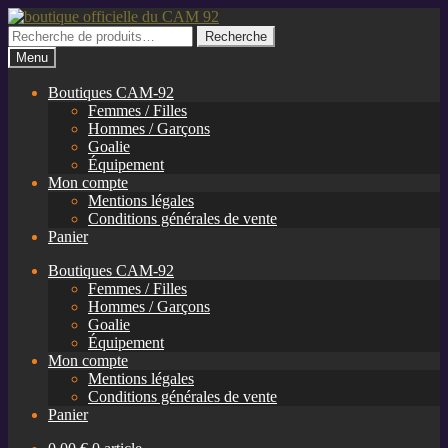
Aller
Aller
à
au
Recherche
Recherche
la
contenu
pour :
Menu
navigation
Boutiques CAM-92
Femmes / Filles
Hommes / Garçons
Goalie
Équipement
Mon compte
Mentions légales
Conditions générales de vente
Panier
Boutiques CAM-92
Femmes / Filles
Hommes / Garçons
Goalie
Équipement
Mon compte
Mentions légales
Conditions générales de vente
Panier