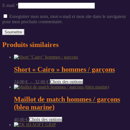
E-mail
*
Enregistrer mon nom, mon e-mail et mon site dans le navigateur
pour mon prochain commentaire.
Produits similaires
Short « Cairo » hommes / garçons
Plage
Ce
24,00
€
–
32,00
€
Choix des options
de
produit
prix :
a
24,00 €
plusieurs
Maillot de match hommes / garçons
à
variations.
(bleu marine)
32,00 €
Les
options
peuvent
Ce
40,00
€
Choix des options
être
produit
choisies
a