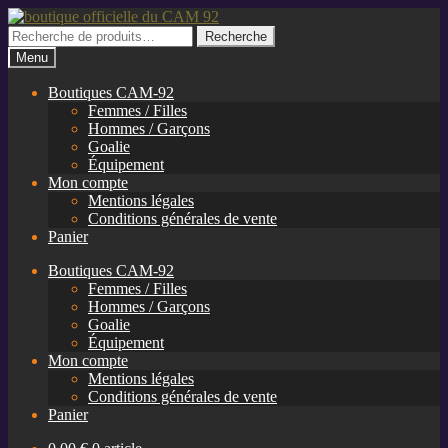
Aller
Aller
à
au
Recherche
Recherche
la
contenu
pour :
Menu
navigation
Boutiques CAM-92
Femmes / Filles
Hommes / Garçons
Goalie
Équipement
Mon compte
Mentions légales
Conditions générales de vente
Panier
Boutiques CAM-92
Femmes / Filles
Hommes / Garçons
Goalie
Équipement
Mon compte
Mentions légales
Conditions générales de vente
Panier