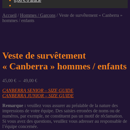
0,00
€
0 article
Accueil
/
Hommes / Garçons
/
Veste de survêtement « Canberra »
hommes / enfants
Veste de survêtement
« Canberra » hommes / enfants
Plage
45,00
€
–
49,00
€
de
CANBERRA SENIOR – SIZE GUIDE
prix :
CANBERRA JUNIOR – SIZE GUIDE
45,00 €
à
Remarque :
veuillez vous assurer au préalable de la nature des
49,00 €
impressions de votre équipe. Des saisies erronées de noms ou de
numéros, par exemple, ne constituent pas un motif de réclamation.
Si vous avez des questions, veuillez vous adresser au responsable de
l’équipe concernée.