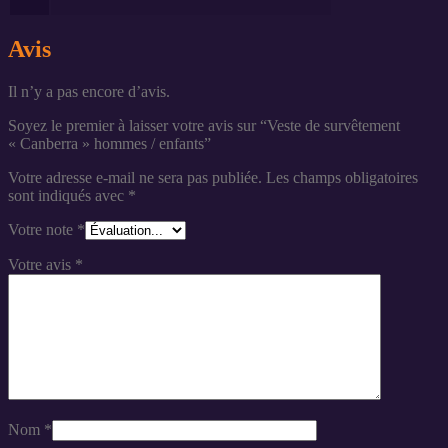
Avis
Il n’y a pas encore d’avis.
Soyez le premier à laisser votre avis sur “Veste de survêtement
« Canberra » hommes / enfants”
Votre adresse e-mail ne sera pas publiée.
Les champs obligatoires
sont indiqués avec
*
Votre note
*
Votre avis
*
Nom
*