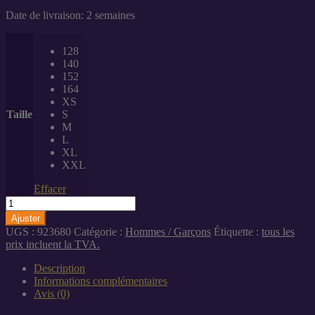
Date de livraison: 2 semaines
128
140
152
164
XS
Taille
S
M
L
XL
XXL
Effacer
quantité
de
Ajuster
Veste
UGS :
923680
Catégorie :
Hommes / Garçons
Étiquette :
tous les
de
prix incluent la TVA.
survêtement
"Canberra"
Description
hommes
Informations complémentaires
/
Avis (0)
enfants