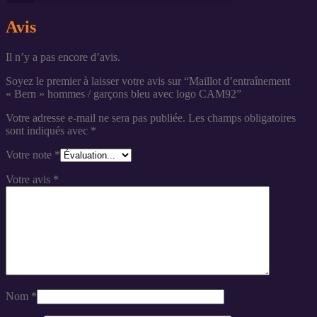
Avis
Il n’y a pas encore d’avis.
Soyez le premier à laisser votre avis sur “Maillot d’entraînement
« Bern » hommes / garçons bleu avec logo CAM92”
Votre adresse e-mail ne sera pas publiée.
Les champs obligatoires
sont indiqués avec
*
Votre note
*
Votre avis
*
Nom
*