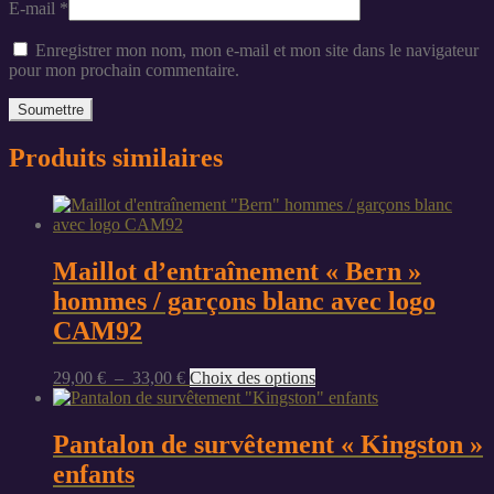
E-mail
*
Enregistrer mon nom, mon e-mail et mon site dans le navigateur
pour mon prochain commentaire.
Produits similaires
Maillot d’entraînement « Bern »
hommes / garçons blanc avec logo
CAM92
Plage
Ce
29,00
€
–
33,00
€
Choix des options
de
produit
prix :
a
29,00 €
plusieurs
Pantalon de survêtement « Kingston »
à
variations.
enfants
33,00 €
Les