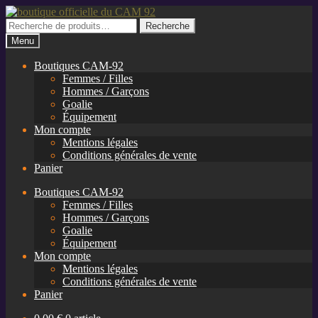
Aller
Aller
à
au
Recherche
Recherche
la
contenu
pour :
Menu
navigation
Boutiques CAM-92
Femmes / Filles
Hommes / Garçons
Goalie
Équipement
Mon compte
Mentions légales
Conditions générales de vente
Panier
Boutiques CAM-92
Femmes / Filles
Hommes / Garçons
Goalie
Équipement
Mon compte
Mentions légales
Conditions générales de vente
Panier