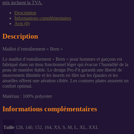
d'entraînement
prix incluent la TVA.
"Bern"
hommes
Description
/
Informations complémentaires
garçons
Avis (0)
bleu
avec
Description
logo
CAM92
Maillot d’entraînement « Bern »
Le maillot d’entraînement « Bern » pour hommes et garçons est
fabriqué dans un tissu fonctionnel léger qui évacue l’humidité de la
peau de manière fiable. Le design Pro-Fit garantit une liberté de
mouvement illimitée et les inserts en filet sur les épaules et les
aisselles offrent une aération ciblée. Les coutures plates assurent un
confort optimal.
Matériau : 100% polyester
Informations complémentaires
Taille
128, 140, 152, 164, XS, S, M, L, XL, XXL