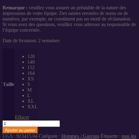
à
Remarque :
veuillez vous assurer au préalable de la nature des
33,00 €
impressions de votre équipe. Des saisies erronées de noms ou de
numéros, par exemple, ne constituent pas un motif de réclamation.
Si vous avez des questions, veuillez vous adresser au responsable de
l’équipe concernée.
Date de livraison: 2 semaines
128
140
152
164
XS
Taille
S
M
L
XL
XXL
Effacer
quantité
de
Ajouter au panier
Maillot
UGS :
923415.04
Catégorie :
Hommes / Garçons
Étiquette :
tous les